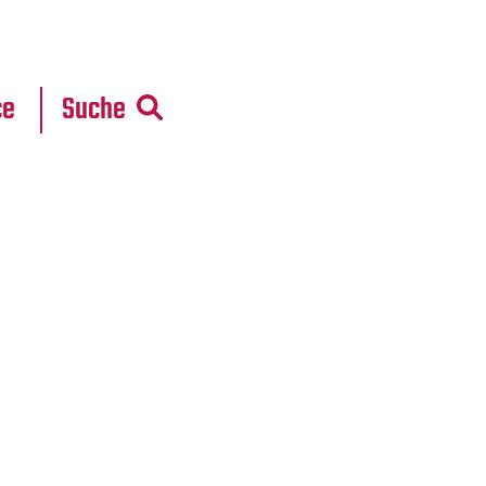
r
daten
ce
Suche