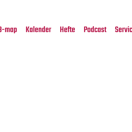
Premierensuche
Alle Hefte
Partne
Festival-Planer
Leseproben
Media
B-map
Kalender
Hefte
Podcast
Servi