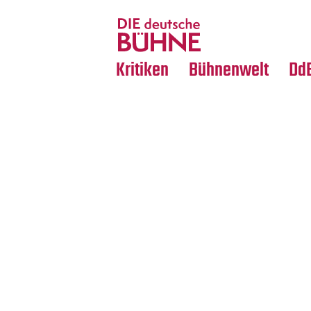
Tanz
Nachrufe
Crossover
Medientipps
Kritiken
Bühnenwelt
Dd