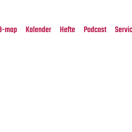
Premierensuche
Alle Hefte
Partne
Festival-Planer
Leseproben
Media
B-map
Kalender
Hefte
Podcast
Servi