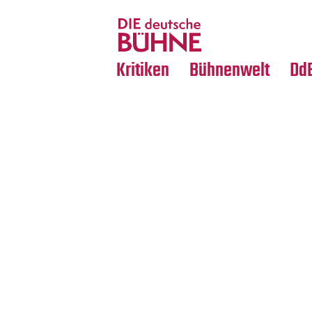
Tanz
Nachrufe
Crossover
Medientipps
Kritiken
Bühnenwelt
Dd