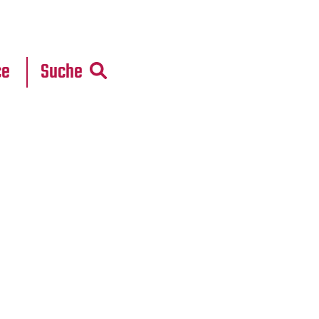
r
daten
ce
Suche