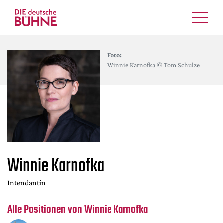
Kritiken
Foto:
Schauspiel
Winnie Karnofka © Tom Schulze
Musiktheater
Tanz
Crossover
Bühnenwelt
Festivals & Veranstaltungen
Menschen & Theater
Winnie Karnofka
Themen
Internationales
Intendantin
Nachrufe
Alle Positionen von Winnie Karnofka
Medientipps