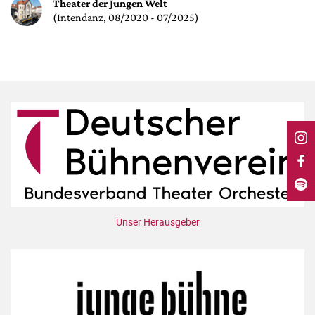
DdB-map
Theater der Jungen Welt
(Intendanz, 08/2020 - 07/2025)
Kalender
Premierensuche
Festival-Planer
Hefte
Alle Hefte
Leseproben
Podcast
Service
Shop / Abo
Unser Herausgeber
Newsletter
Redaktion
Autor:innen
Partner