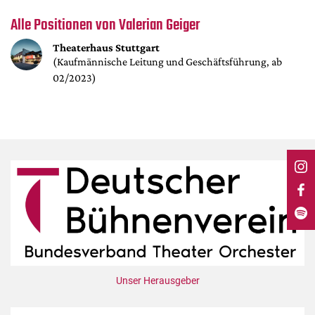
DdB-map
Alle Positionen von Valerian Geiger
Kalender
Theaterhaus Stuttgart
Premierensuche
(Kaufmännische Leitung und Geschäftsführung, ab
Festival-Planer
02/2023)
Hefte
Alle Hefte
Leseproben
Podcast
Service
Shop / Abo
Newsletter
Redaktion
Unser Herausgeber
Autor:innen
Partner