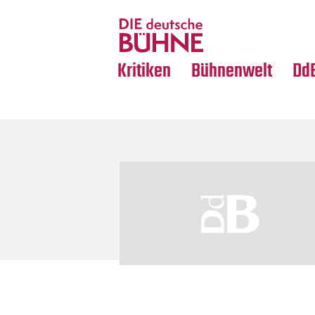
Tanz
Nachrufe
Crossover
Medientipps
Kritiken
Bühnenwelt
Dd