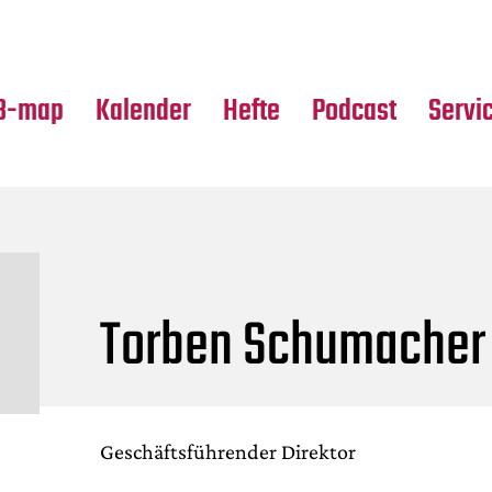
Premierensuche
Alle Hefte
Partne
Festival-Planer
Leseproben
Media
B-map
Kalender
Hefte
Podcast
Servi
Torben Schumacher
Geschäftsführender Direktor