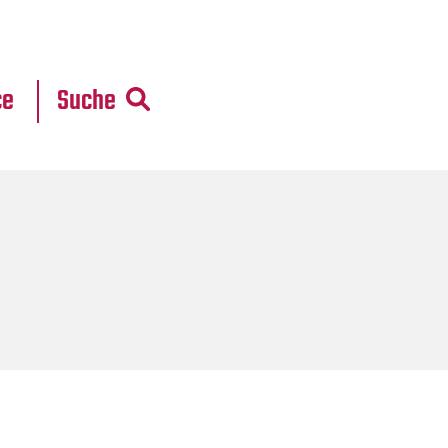
r
daten
ce
Suche