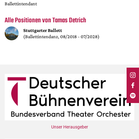
DdB-map
Ballettintendant
Kalender
Alle Positionen von Tamas Detrich
Premierensuche
Stuttgarter Ballett
Festival-Planer
(Ballettintendanz, 08/2018 - 07/2028)
Hefte
Alle Hefte
Leseproben
Podcast
Service
Shop / Abo
Newsletter
Redaktion
Autor:innen
Unser Herausgeber
Partner