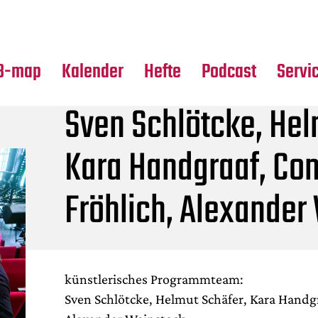
Premierensuche
Alle Hefte
Partne
Festival-Planer
Leseproben
Media
B-map
Kalender
Hefte
Podcast
Servi
Sven Schlötcke, Hel
Kara Handgraaf, Co
Fröhlich, Alexander
künstlerisches Programmteam:
Sven Schlötcke, Helmut Schäfer, Kara Handg