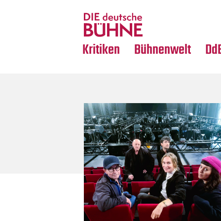
Tanz
Nachrufe
Crossover
Medientipps
Kritiken
Bühnenwelt
Dd