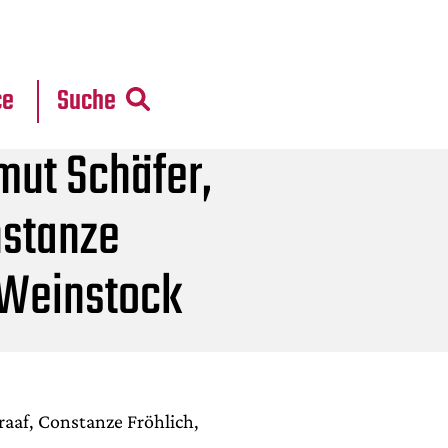
r
daten
ce
Suche
mut Schäfer,
nstanze
 Weinstock
raaf, Constanze Fröhlich,