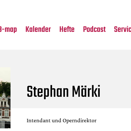
Premierensuche
Alle Hefte
Partne
Festival-Planer
Leseproben
Media
B-map
Kalender
Hefte
Podcast
Servi
Stephan Märki
Intendant und Operndirektor