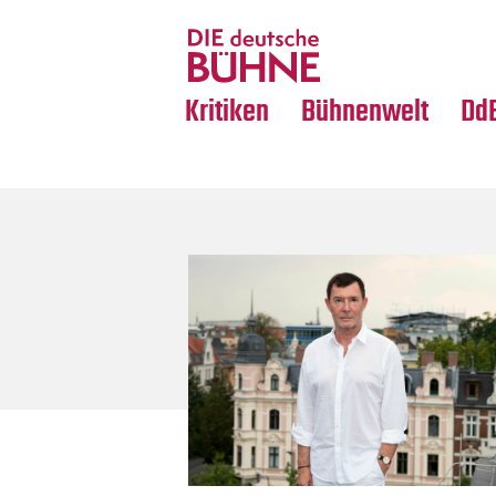
Tanz
Nachrufe
Crossover
Medientipps
Kritiken
Bühnenwelt
Dd