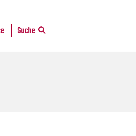
r
daten
ce
Suche