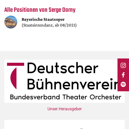
DdB-map
Alle Positionen von Serge Dorny
Kalender
Bayerische Staatsoper
Premierensuche
(Staatsintendanz, ab 08/2021)
Festival-Planer
Hefte
Alle Hefte
Leseproben
Podcast
Service
Shop / Abo
Newsletter
Redaktion
Unser Herausgeber
Autor:innen
Partner