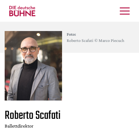
Kritiken
Foto:
Schauspiel
Roberto Scafati © Marco Piecuch
Musiktheater
Tanz
Crossover
Bühnenwelt
Festivals & Veranstaltungen
Menschen & Theater
Themen
Roberto Scafati
Internationales
Nachrufe
Ballettdirektor
Medientipps