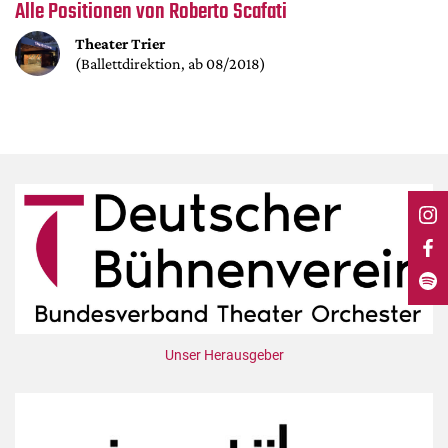
DdB-map
Alle Positionen von Roberto Scafati
Kalender
Theater Trier
(Ballettdirektion, ab 08/2018)
Premierensuche
Festival-Planer
Hefte
Alle Hefte
Leseproben
Podcast
Service
Shop / Abo
Newsletter
Unser Herausgeber
Redaktion
Autor:innen
Partner