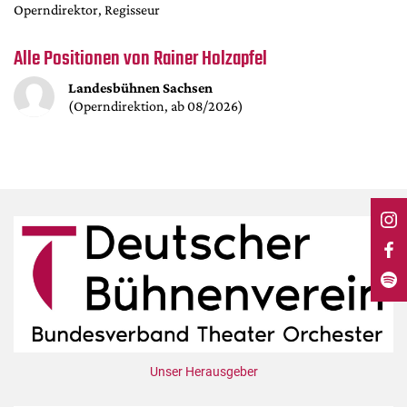
DdB-map
Operndirektor, Regisseur
Kalender
Alle Positionen von Rainer Holzapfel
Premierensuche
Landesbühnen Sachsen
Festival-Planer
(Operndirektion, ab 08/2026)
Hefte
Alle Hefte
Leseproben
Podcast
Service
Shop / Abo
Newsletter
Redaktion
Autor:innen
Unser Herausgeber
Partner