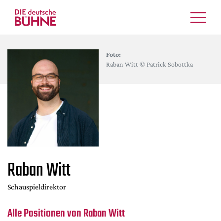
Kritiken
Foto:
Schauspiel
Raban Witt © Patrick Sobottka
Musiktheater
Tanz
Crossover
Bühnenwelt
Festivals & Veranstaltungen
Menschen & Theater
Raban Witt
Themen
Internationales
Schauspieldirektor
Nachrufe
Medientipps
Alle Positionen von Raban Witt