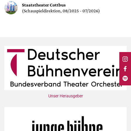
DdB-map
Staatstheater Cottbus
(Schauspieldirektion, 08/2025 - 07/2026)
Kalender
Premierensuche
Festival-Planer
Hefte
Alle Hefte
Leseproben
Podcast
Service
Shop / Abo
Unser Herausgeber
Newsletter
Redaktion
Autor:innen
Partner