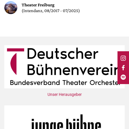
DdB-map
Theater Freiburg
(Intendanz, 08/2017 - 07/2025)
Kalender
Premierensuche
Festival-Planer
Hefte
Alle Hefte
Leseproben
Podcast
Service
Shop / Abo
Unser Herausgeber
Newsletter
Redaktion
Autor:innen
Partner