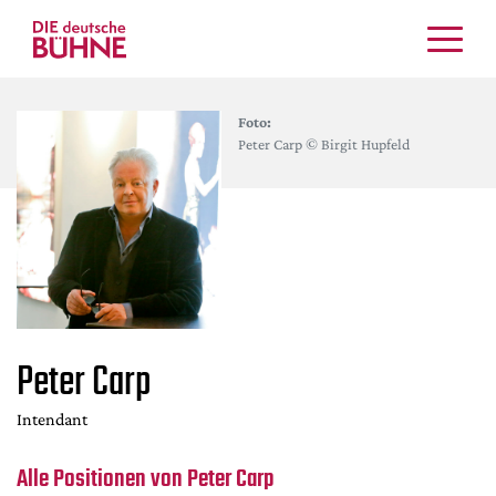
Kritiken
Foto:
Schauspiel
Peter Carp © Birgit Hupfeld
Musiktheater
Tanz
Crossover
Bühnenwelt
Festivals & Veranstaltungen
Menschen & Theater
Peter Carp
Themen
Internationales
Intendant
Nachrufe
Medientipps
Alle Positionen von Peter Carp