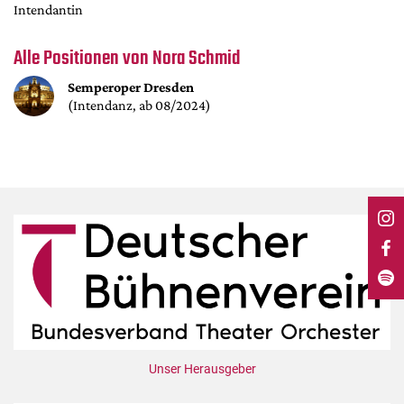
DdB-map
Intendantin
Kalender
Alle Positionen von Nora Schmid
Premierensuche
Semperoper Dresden
Festival-Planer
(Intendanz, ab 08/2024)
Hefte
Alle Hefte
Leseproben
Podcast
Service
Shop / Abo
Newsletter
Redaktion
Autor:innen
Unser Herausgeber
Partner