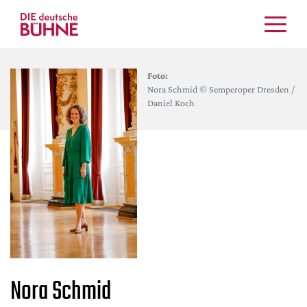
Kritiken
Foto:
Schauspiel
Nora Schmid © Semperoper Dresden /
Musiktheater
Daniel Koch
Tanz
Crossover
Bühnenwelt
Festivals & Veranstaltungen
Menschen & Theater
Themen
Internationales
Nachrufe
Nora Schmid
Medientipps