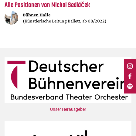
DdB-map
Alle Positionen von Michal Sedláček
Kalender
Bühnen Halle
(Künstlerische Leitung Ballett, ab 08/2022)
Premierensuche
Festival-Planer
Hefte
Alle Hefte
Leseproben
Podcast
Service
Shop / Abo
Newsletter
Unser Herausgeber
Redaktion
Autor:innen
Partner