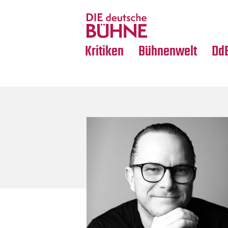
Tanz
Nachrufe
Crossover
Medientipps
Kritiken
Bühnenwelt
Dd