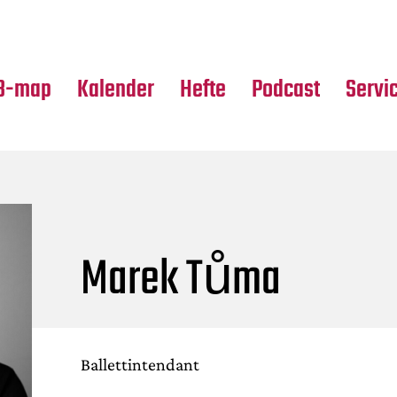
Premierensuche
Alle Hefte
Partne
Festival-Planer
Leseproben
Media
B-map
Kalender
Hefte
Podcast
Servi
Marek Tůma
Ballettintendant