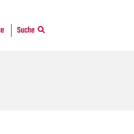
r
daten
ce
Suche