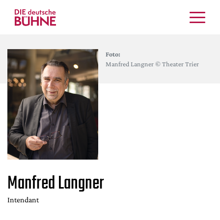
Kritiken
Foto:
Schauspiel
Manfred Langner © Theater Trier
Musiktheater
Tanz
Crossover
Bühnenwelt
Festivals & Veranstaltungen
Menschen & Theater
Themen
Manfred Langner
Internationales
Nachrufe
Intendant
Medientipps