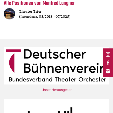
DdB-map
Alle Positionen von Manfred Langner
Kalender
Theater Trier
(Intendanz, 08/2018 - 07/2025)
Premierensuche
Festival-Planer
Hefte
Alle Hefte
Leseproben
Podcast
Service
Shop / Abo
Newsletter
Unser Herausgeber
Redaktion
Autor:innen
Partner