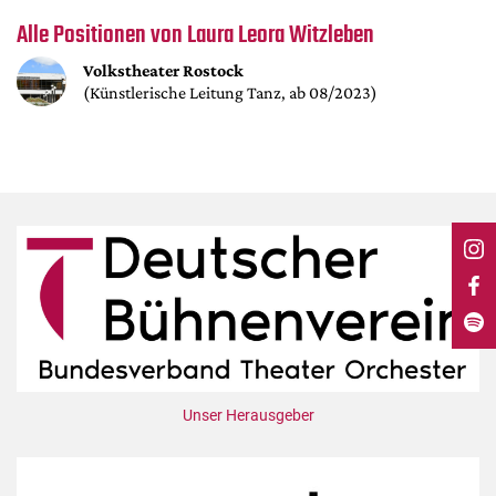
DdB-map
Alle Positionen von Laura Leora Witzleben
Kalender
Volkstheater Rostock
Premierensuche
(Künstlerische Leitung Tanz, ab 08/2023)
Festival-Planer
Hefte
Alle Hefte
Leseproben
Podcast
Service
Shop / Abo
Newsletter
Redaktion
Unser Herausgeber
Autor:innen
Partner