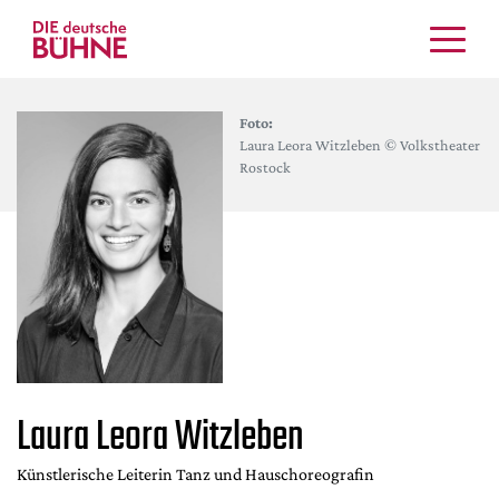
Kritiken
Foto:
Schauspiel
Laura Leora Witzleben © Volkstheater
Musiktheater
Rostock
Tanz
Crossover
Bühnenwelt
Festivals & Veranstaltungen
Menschen & Theater
Themen
Internationales
Laura Leora Witzleben
Nachrufe
Medientipps
Künstlerische Leiterin Tanz und Hauschoreografin