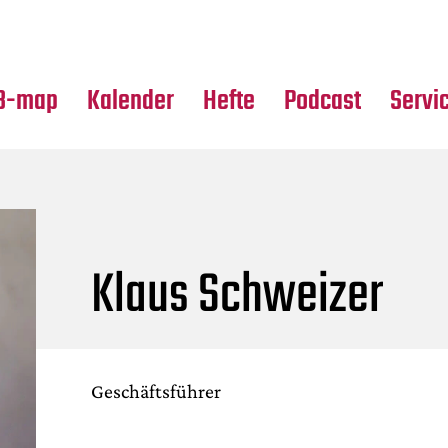
Premierensuche
Alle Hefte
Partne
Festival-Planer
Leseproben
Media
B-map
Kalender
Hefte
Podcast
Servi
Klaus Schweizer
Geschäftsführer