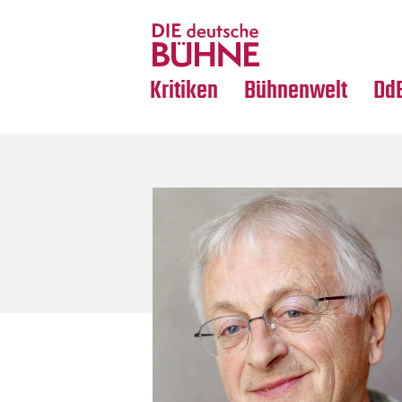
Tanz
Nachrufe
Crossover
Medientipps
Kritiken
Bühnenwelt
Dd