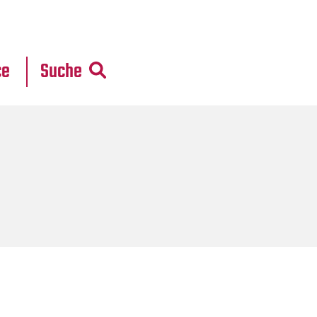
r
daten
ce
Suche