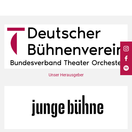
DdB-map
Kalender
Premierensuche
Festival-Planer
Hefte
Alle Hefte
Leseproben
Podcast
Unser Herausgeber
Service
Shop / Abo
Newsletter
Redaktion
Autor:innen
Partner