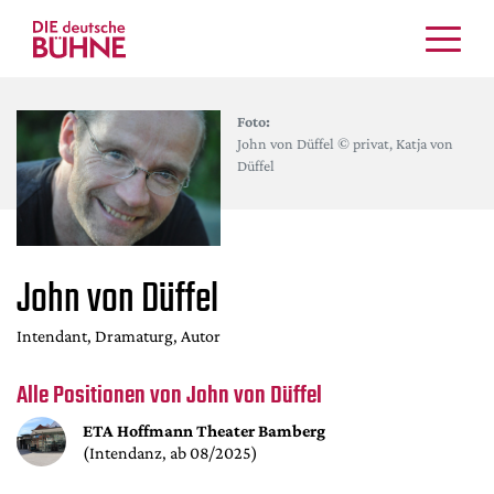
Kritiken
Foto:
Schauspiel
John von Düffel © privat, Katja von
Musiktheater
Düffel
Tanz
Crossover
Bühnenwelt
John von Düffel
Festivals & Veranstaltungen
Menschen & Theater
Intendant, Dramaturg, Autor
Themen
Alle Positionen von John von Düffel
Internationales
Nachrufe
ETA Hoffmann Theater Bamberg
(Intendanz, ab 08/2025)
Medientipps