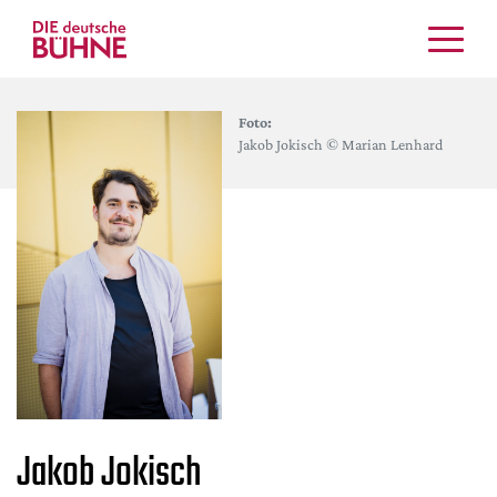
Kritiken
Foto:
Schauspiel
Jakob Jokisch © Marian Lenhard
Musiktheater
Tanz
Crossover
Bühnenwelt
Festivals & Veranstaltungen
Menschen & Theater
Themen
Internationales
Nachrufe
Jakob Jokisch
Medientipps