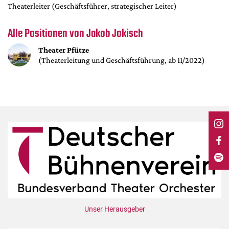
DdB-map
Theaterleiter (Geschäftsführer, strategischer Leiter)
Kalender
Alle Positionen von Jakob Jokisch
Premierensuche
Theater Pfütze
Festival-Planer
(Theaterleitung und Geschäftsführung, ab 11/2022)
Hefte
Alle Hefte
Leseproben
Podcast
Service
Shop / Abo
Newsletter
Redaktion
Autor:innen
Unser Herausgeber
Partner