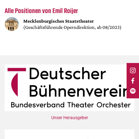
DdB-map
Alle Positionen von Emil Roijer
Kalender
Mecklenburgisches Staatstheater
Premierensuche
(Geschäftsführende Operndirektion, ab 08/2023)
Festival-Planer
Hefte
Alle Hefte
Leseproben
Podcast
Service
Shop / Abo
Newsletter
Redaktion
Unser Herausgeber
Autor:innen
Partner