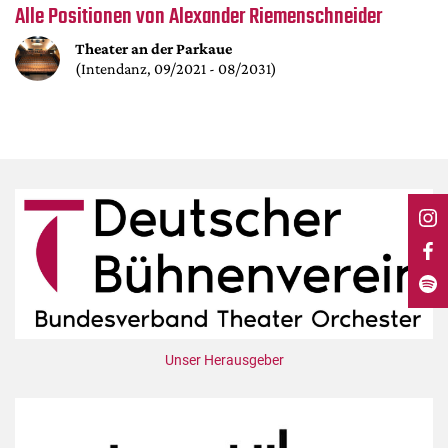
DdB-map
Alle Positionen von Alexander Riemenschneider
Kalender
Theater an der Parkaue
(Intendanz, 09/2021 - 08/2031)
Premierensuche
Festival-Planer
Hefte
Alle Hefte
Leseproben
Podcast
Service
Shop / Abo
Newsletter
Unser Herausgeber
Redaktion
Autor:innen
Partner