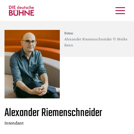
Kritiken
Foto:
Schauspiel
Alexander Riemenschneider © Meike
Musiktheater
Kenn
Tanz
Crossover
Bühnenwelt
Festivals & Veranstaltungen
Menschen & Theater
Themen
Internationales
Alexander Riemenschneider
Nachrufe
Intendant
Medientipps