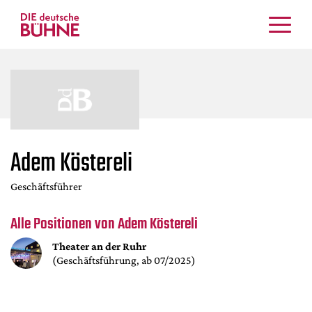
Kritiken
Schauspiel
Musiktheater
Tanz
Crossover
Adem Köstereli
Bühnenwelt
Geschäftsführer
Festivals & Veranstaltungen
Menschen & Theater
Alle Positionen von Adem Köstereli
Themen
Theater an der Ruhr
Internationales
(Geschäftsführung, ab 07/2025)
Nachrufe
Medientipps