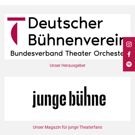
DdB-map
Kalender
Premierensuche
Festival-Planer
Hefte
Alle Hefte
Leseproben
Unser Herausgeber
Podcast
Service
Shop / Abo
Newsletter
Redaktion
Autor:innen
Unser Magazin für junge Theaterfans
Partner