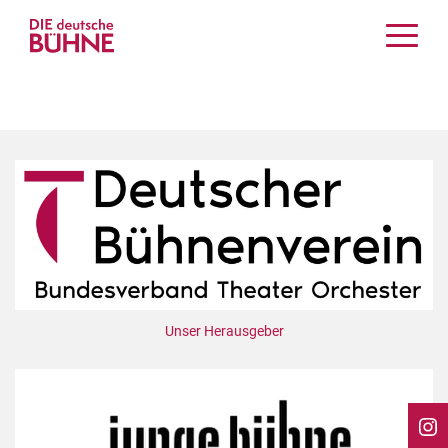
Kritiken
Schauspiel
Musiktheater
Tanz
Crossover
Bühnenwelt
Festivals & Veranstaltungen
Menschen & Theater
Themen
Unser Herausgeber
Internationales
Nachrufe
Medientipps