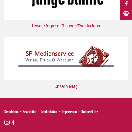
DdB-map
Kalender
Premierensuche
Unser Magazin für junge Theaterfans
Festival-Planer
Hefte
Alle Hefte
Leseproben
Podcast
Service
Unser Verlag
Shop / Abo
Newsletter
Redaktion
Redaktion
Newsletter
Mediadaten
Impressum
Datenschutz
Autor:innen
Partner