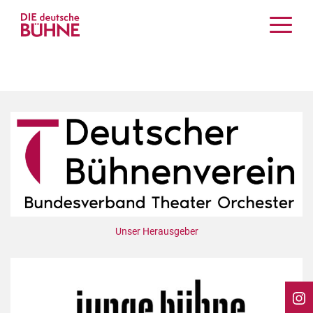
Kritiken
Schauspiel
Musiktheater
Tanz
Crossover
Bühnenwelt
Festivals & Veranstaltungen
Menschen & Theater
Themen
Unser Herausgeber
Internationales
Nachrufe
Medientipps