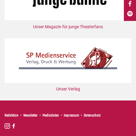
DdB-map
Kalender
Premierensuche
Unser Magazin für junge Theaterfans
Festival-Planer
Hefte
Alle Hefte
Leseproben
Podcast
Service
Unser Verlag
Shop / Abo
Newsletter
Redaktion
Redaktion
Newsletter
Mediadaten
Impressum
Datenschutz
Autor:innen
Partner