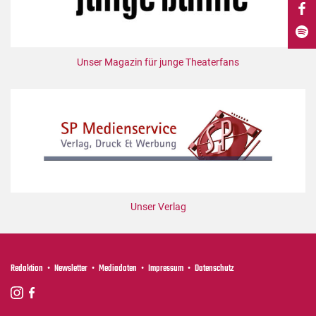
DdB-map
Kalender
Premierensuche
Unser Magazin für junge Theaterfans
Festival-Planer
Hefte
Alle Hefte
Leseproben
Podcast
Service
Unser Verlag
Shop / Abo
Newsletter
Redaktion
Redaktion
Newsletter
Mediadaten
Impressum
Datenschutz
Autor:innen
Partner