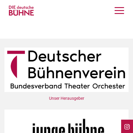
Kritiken
Schauspiel
Musiktheater
Tanz
Crossover
Bühnenwelt
Festivals & Veranstaltungen
Menschen & Theater
Themen
Unser Herausgeber
Internationales
Nachrufe
Medientipps