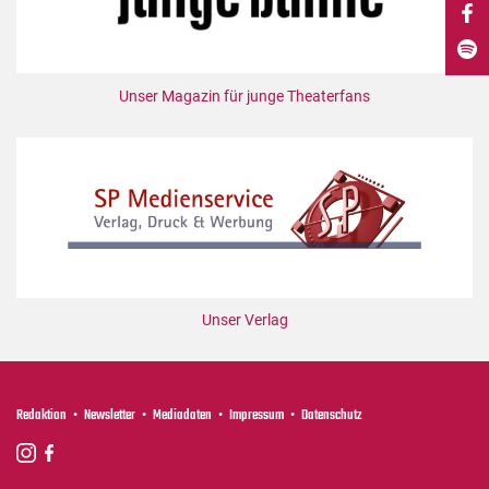
DdB-map
Kalender
Premierensuche
Unser Magazin für junge Theaterfans
Festival-Planer
Hefte
Alle Hefte
Leseproben
Podcast
Service
Unser Verlag
Shop / Abo
Newsletter
Redaktion
Redaktion
Newsletter
Mediadaten
Impressum
Datenschutz
Autor:innen
Partner