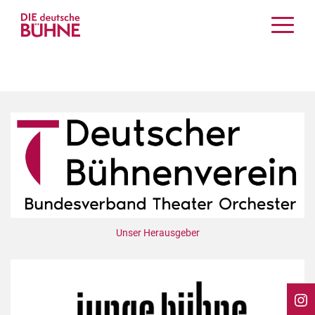
Kritiken
Schauspiel
Musiktheater
Tanz
Crossover
Bühnenwelt
Festivals & Veranstaltungen
Menschen & Theater
Themen
Unser Herausgeber
Internationales
Nachrufe
Medientipps