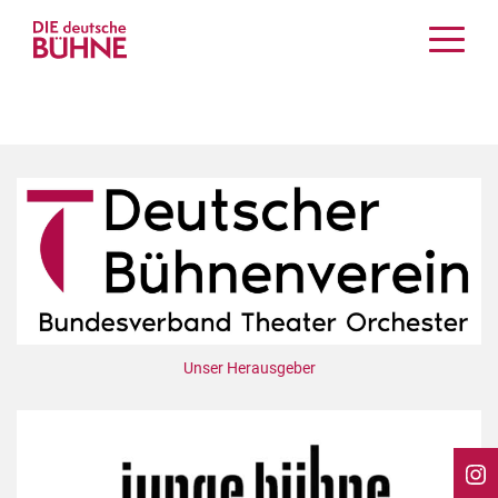
Kritiken
Schauspiel
Musiktheater
Tanz
Crossover
Bühnenwelt
Festivals & Veranstaltungen
Menschen & Theater
Themen
Unser Herausgeber
Internationales
Nachrufe
Medientipps