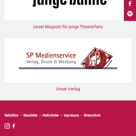
DdB-map
Kalender
Premierensuche
Unser Magazin für junge Theaterfans
Festival-Planer
Hefte
Alle Hefte
Leseproben
Podcast
Service
Unser Verlag
Shop / Abo
Newsletter
Redaktion
Redaktion
Newsletter
Mediadaten
Impressum
Datenschutz
Autor:innen
Partner