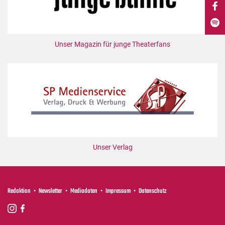
DdB-map
Kalender
Premierensuche
Unser Magazin für junge Theaterfans
Festival-Planer
Hefte
Alle Hefte
Leseproben
Podcast
Service
Unser Verlag
Shop / Abo
Newsletter
Redaktion
Redaktion
Newsletter
Mediadaten
Impressum
Datenschutz
Autor:innen
Partner