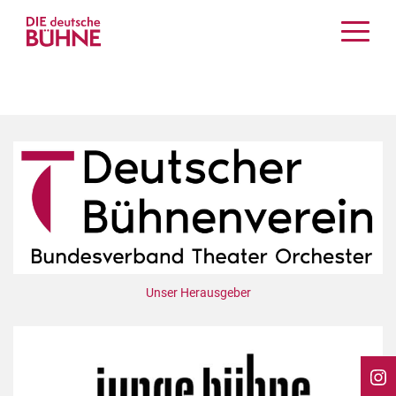
Kritiken
Schauspiel
Musiktheater
Tanz
Crossover
Bühnenwelt
Festivals & Veranstaltungen
Menschen & Theater
Themen
Unser Herausgeber
Internationales
Nachrufe
Medientipps