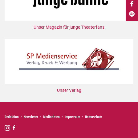
DdB-map
Kalender
Premierensuche
Unser Magazin für junge Theaterfans
Festival-Planer
Hefte
Alle Hefte
Leseproben
Podcast
Service
Unser Verlag
Shop / Abo
Newsletter
Redaktion
Redaktion
Newsletter
Mediadaten
Impressum
Datenschutz
Autor:innen
Partner