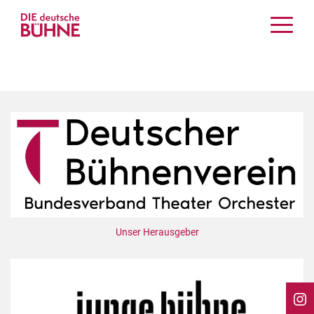
Kritiken
Schauspiel
Musiktheater
Tanz
Crossover
Bühnenwelt
Festivals & Veranstaltungen
Menschen & Theater
Themen
Unser Herausgeber
Internationales
Nachrufe
Medientipps