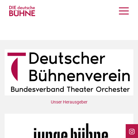
Kritiken
Schauspiel
Musiktheater
Tanz
Crossover
Bühnenwelt
Festivals & Veranstaltungen
Menschen & Theater
Themen
Unser Herausgeber
Internationales
Nachrufe
Medientipps