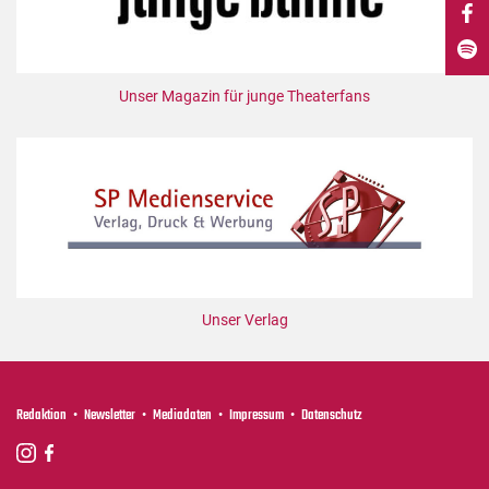
DdB-map
Kalender
Premierensuche
Unser Magazin für junge Theaterfans
Festival-Planer
Hefte
Alle Hefte
Leseproben
Podcast
Service
Unser Verlag
Shop / Abo
Newsletter
Redaktion
Redaktion
Newsletter
Mediadaten
Impressum
Datenschutz
Autor:innen
Partner