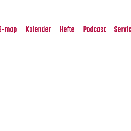
Premierensuche
Alle Hefte
Partne
Festival-Planer
Leseproben
Media
B-map
Kalender
Hefte
Podcast
Servi