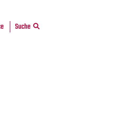
r
daten
ce
Suche