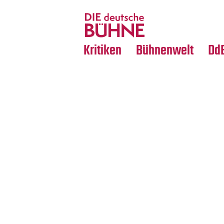
Tanz
Nachrufe
Crossover
Medientipps
Kritiken
Bühnenwelt
Dd