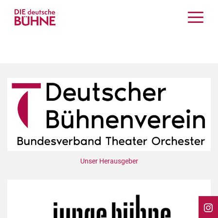
Kritiken
Schauspiel
Musiktheater
Tanz
Crossover
Bühnenwelt
Festivals & Veranstaltungen
Menschen & Theater
Themen
Unser Herausgeber
Internationales
Nachrufe
Medientipps