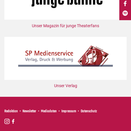
DdB-map
Kalender
Premierensuche
Unser Magazin für junge Theaterfans
Festival-Planer
Hefte
Alle Hefte
Leseproben
Podcast
Service
Unser Verlag
Shop / Abo
Newsletter
Redaktion
Redaktion
Newsletter
Mediadaten
Impressum
Datenschutz
Autor:innen
Partner