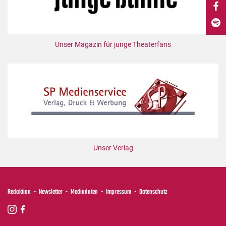
DdB-map
Kalender
Premierensuche
Unser Magazin für junge Theaterfans
Festival-Planer
Hefte
Alle Hefte
Leseproben
Podcast
Service
Unser Verlag
Shop / Abo
Newsletter
Redaktion
Redaktion
Newsletter
Mediadaten
Impressum
Datenschutz
Autor:innen
Partner