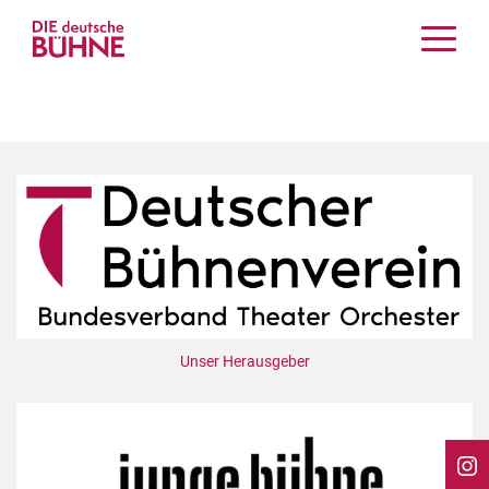
Kritiken
Schauspiel
Musiktheater
Tanz
Crossover
Bühnenwelt
Festivals & Veranstaltungen
Menschen & Theater
Themen
Unser Herausgeber
Internationales
Nachrufe
Medientipps