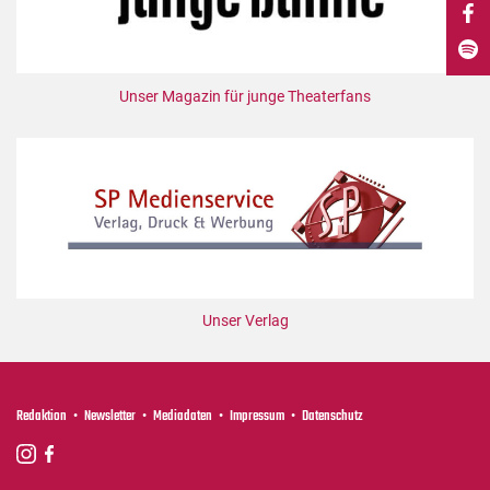
DdB-map
Kalender
Premierensuche
Unser Magazin für junge Theaterfans
Festival-Planer
Hefte
Alle Hefte
Leseproben
Podcast
Service
Unser Verlag
Shop / Abo
Newsletter
Redaktion
Redaktion
Newsletter
Mediadaten
Impressum
Datenschutz
Autor:innen
Partner