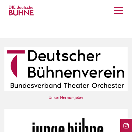
Kritiken
Schauspiel
Musiktheater
Tanz
Crossover
Bühnenwelt
Festivals & Veranstaltungen
Menschen & Theater
Themen
Unser Herausgeber
Internationales
Nachrufe
Medientipps