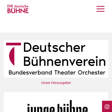
Kritiken
Schauspiel
Musiktheater
Tanz
Crossover
Bühnenwelt
Festivals & Veranstaltungen
Menschen & Theater
Themen
Unser Herausgeber
Internationales
Nachrufe
Medientipps