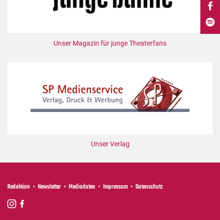
DdB-map
Kalender
Premierensuche
Unser Magazin für junge Theaterfans
Festival-Planer
Hefte
Alle Hefte
Leseproben
Podcast
Service
Unser Verlag
Shop / Abo
Newsletter
Redaktion
Redaktion
Newsletter
Mediadaten
Impressum
Datenschutz
Autor:innen
Partner