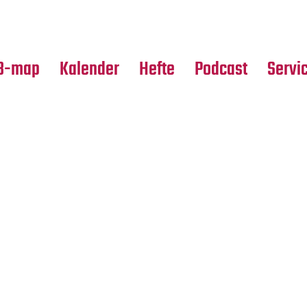
Premierensuche
Alle Hefte
Partne
Festival-Planer
Leseproben
Media
B-map
Kalender
Hefte
Podcast
Servi