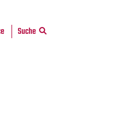
r
daten
ce
Suche