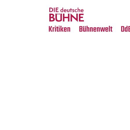
Tanz
Nachrufe
Crossover
Medientipps
Kritiken
Bühnenwelt
Dd