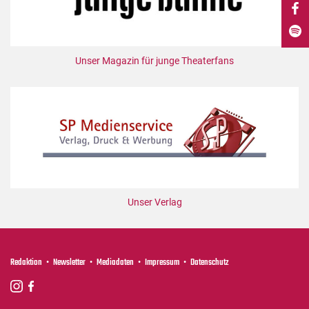
DdB-map
Kalender
Premierensuche
Unser Magazin für junge Theaterfans
Festival-Planer
Hefte
Alle Hefte
Leseproben
Podcast
Service
Unser Verlag
Shop / Abo
Newsletter
Redaktion
Redaktion
Newsletter
Mediadaten
Impressum
Datenschutz
Autor:innen
Partner