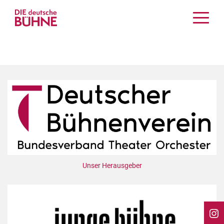
Kritiken
Schauspiel
Musiktheater
Tanz
Crossover
Bühnenwelt
Festivals & Veranstaltungen
Menschen & Theater
Themen
Unser Herausgeber
Internationales
Nachrufe
Medientipps