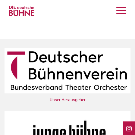
Kritiken
Schauspiel
Musiktheater
Tanz
Crossover
Bühnenwelt
Festivals & Veranstaltungen
Menschen & Theater
Themen
Unser Herausgeber
Internationales
Nachrufe
Medientipps