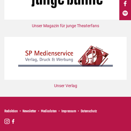
DdB-map
Kalender
Premierensuche
Unser Magazin für junge Theaterfans
Festival-Planer
Hefte
Alle Hefte
Leseproben
Podcast
Service
Unser Verlag
Shop / Abo
Newsletter
Redaktion
Redaktion
Newsletter
Mediadaten
Impressum
Datenschutz
Autor:innen
Partner