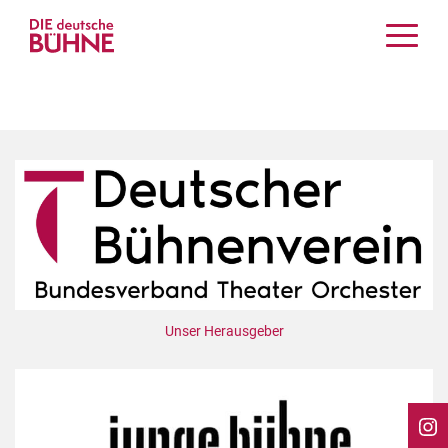
Kritiken
Schauspiel
Musiktheater
Tanz
Crossover
Bühnenwelt
Festivals & Veranstaltungen
Menschen & Theater
Themen
Unser Herausgeber
Internationales
Nachrufe
Medientipps