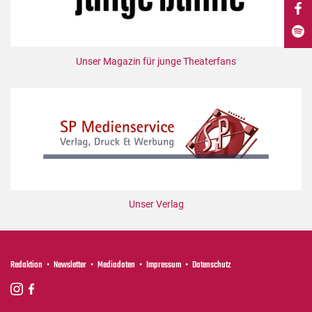
DdB-map
Kalender
Premierensuche
Unser Magazin für junge Theaterfans
Festival-Planer
Hefte
Alle Hefte
Leseproben
Podcast
Service
Unser Verlag
Shop / Abo
Newsletter
Redaktion
Redaktion
Newsletter
Mediadaten
Impressum
Datenschutz
Autor:innen
Partner