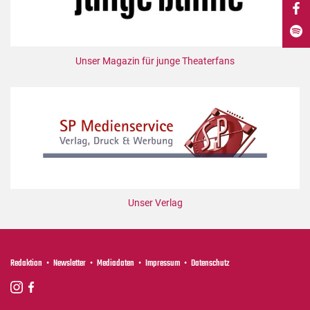
DdB-map
Kalender
Premierensuche
Unser Magazin für junge Theaterfans
Festival-Planer
Hefte
Alle Hefte
Leseproben
Podcast
Service
Unser Verlag
Shop / Abo
Newsletter
Redaktion
Redaktion
Newsletter
Mediadaten
Impressum
Datenschutz
Autor:innen
Partner