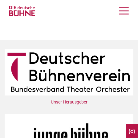
Kritiken
Schauspiel
Musiktheater
Tanz
Crossover
Bühnenwelt
Festivals & Veranstaltungen
Menschen & Theater
Themen
Unser Herausgeber
Internationales
Nachrufe
Medientipps