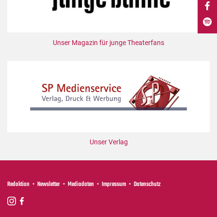
DdB-map
Kalender
Premierensuche
Unser Magazin für junge Theaterfans
Festival-Planer
Hefte
Alle Hefte
Leseproben
Podcast
Service
Unser Verlag
Shop / Abo
Newsletter
Redaktion
Redaktion
Newsletter
Mediadaten
Impressum
Datenschutz
Autor:innen
Partner