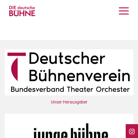
Kritiken
Schauspiel
Musiktheater
Tanz
Crossover
Bühnenwelt
Festivals & Veranstaltungen
Menschen & Theater
Themen
Unser Herausgeber
Internationales
Nachrufe
Medientipps