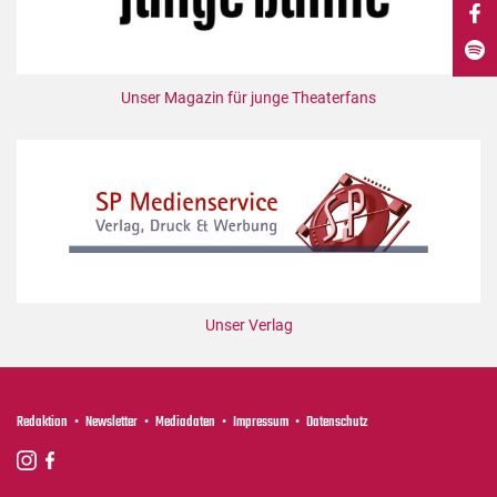
DdB-map
Kalender
Premierensuche
Unser Magazin für junge Theaterfans
Festival-Planer
Hefte
Alle Hefte
Leseproben
Podcast
Service
Unser Verlag
Shop / Abo
Newsletter
Redaktion
Redaktion
Newsletter
Mediadaten
Impressum
Datenschutz
Autor:innen
Partner