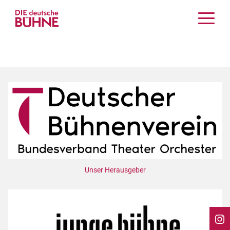
Kritiken
Schauspiel
Musiktheater
Tanz
Crossover
Bühnenwelt
Festivals & Veranstaltungen
Menschen & Theater
Themen
Unser Herausgeber
Internationales
Nachrufe
Medientipps