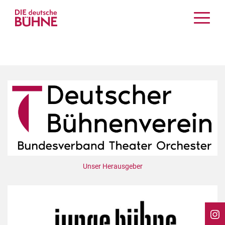
Kritiken
Schauspiel
Musiktheater
Tanz
Crossover
Bühnenwelt
Festivals & Veranstaltungen
Menschen & Theater
Themen
Unser Herausgeber
Internationales
Nachrufe
Medientipps