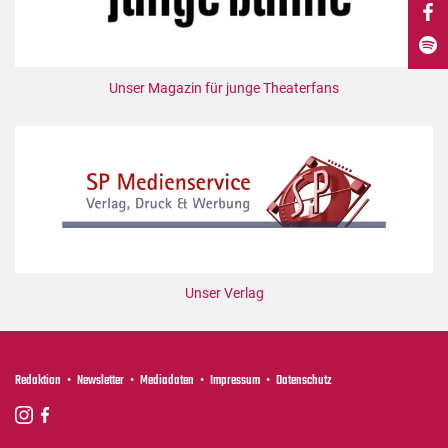
DdB-map
Kalender
Premierensuche
Unser Magazin für junge Theaterfans
Festival-Planer
Hefte
Alle Hefte
Leseproben
Podcast
Service
Unser Verlag
Shop / Abo
Newsletter
Redaktion
Redaktion
Newsletter
Mediadaten
Impressum
Datenschutz
Autor:innen
Partner