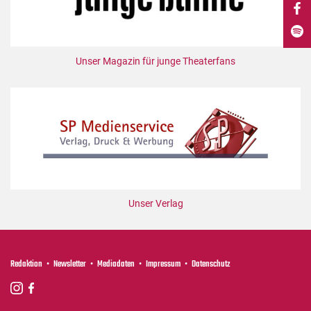
DdB-map
Kalender
Premierensuche
Unser Magazin für junge Theaterfans
Festival-Planer
Hefte
Alle Hefte
Leseproben
Podcast
Service
Unser Verlag
Shop / Abo
Newsletter
Redaktion
Redaktion
Newsletter
Mediadaten
Impressum
Datenschutz
Autor:innen
Partner