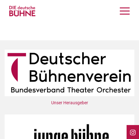
Kritiken
Schauspiel
Musiktheater
Tanz
Crossover
Bühnenwelt
Festivals & Veranstaltungen
Menschen & Theater
Themen
Unser Herausgeber
Internationales
Nachrufe
Medientipps