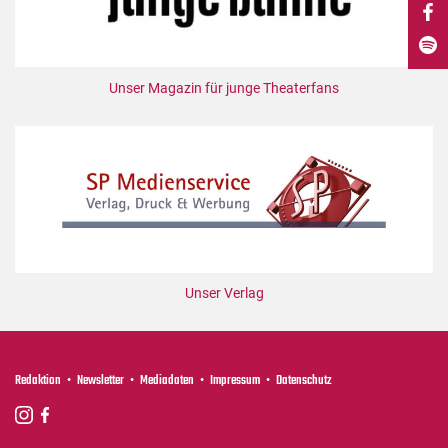
DdB-map
Kalender
Premierensuche
Unser Magazin für junge Theaterfans
Festival-Planer
Hefte
Alle Hefte
Leseproben
Podcast
Service
Unser Verlag
Shop / Abo
Newsletter
Redaktion
Redaktion
Newsletter
Mediadaten
Impressum
Datenschutz
Autor:innen
Partner