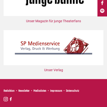
DdB-map
Kalender
Premierensuche
Unser Magazin für junge Theaterfans
Festival-Planer
Hefte
Alle Hefte
Leseproben
Podcast
Service
Unser Verlag
Shop / Abo
Newsletter
Redaktion
Redaktion
Newsletter
Mediadaten
Impressum
Datenschutz
Autor:innen
Partner