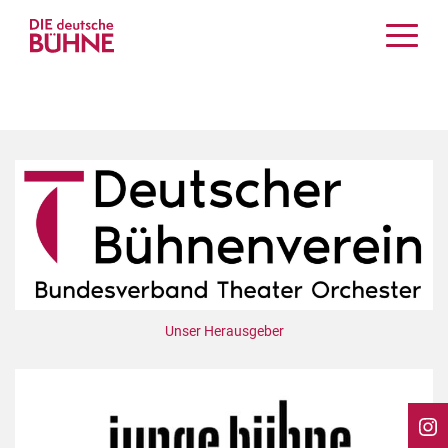
Kritiken
Schauspiel
Musiktheater
Tanz
Crossover
Bühnenwelt
Festivals & Veranstaltungen
Menschen & Theater
Themen
Unser Herausgeber
Internationales
Nachrufe
Medientipps