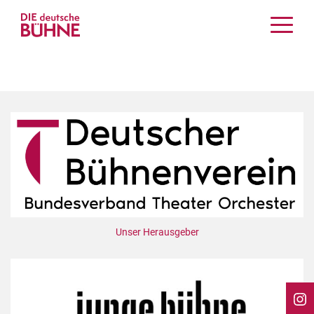
Kritiken
Schauspiel
Musiktheater
Tanz
Crossover
Bühnenwelt
Festivals & Veranstaltungen
Menschen & Theater
Themen
Unser Herausgeber
Internationales
Nachrufe
Medientipps