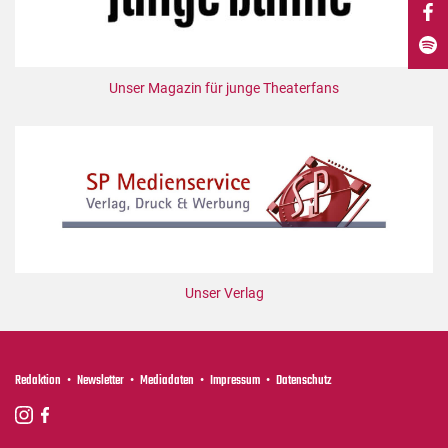
DdB-map
Kalender
Premierensuche
Unser Magazin für junge Theaterfans
Festival-Planer
Hefte
Alle Hefte
Leseproben
Podcast
Service
Unser Verlag
Shop / Abo
Newsletter
Redaktion
Redaktion
Newsletter
Mediadaten
Impressum
Datenschutz
Autor:innen
Partner