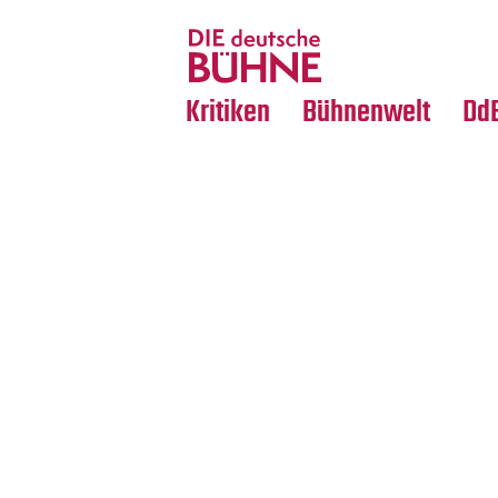
Tanz
Nachrufe
Crossover
Medientipps
Kritiken
Bühnenwelt
Dd