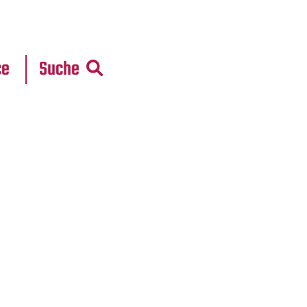
r
daten
ce
Suche