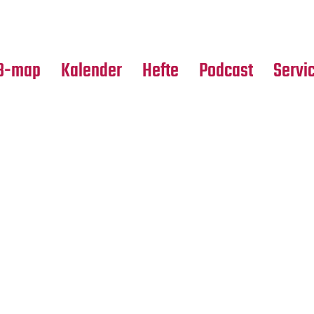
Premierensuche
Alle Hefte
Partne
Festival-Planer
Leseproben
Media
B-map
Kalender
Hefte
Podcast
Servi